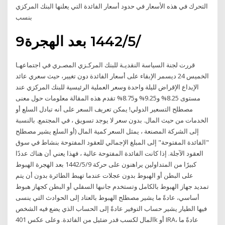
التحرك في هذه الأسعار في حدود أسعار الفائدة التي يعلنها البنك المركزي
بنسب
9‏‏/5‏‏/1442 بعد الهجرة
قررت لجنة السياسة النقديـة للبنك المركـزي المصـري في اجتماعهـا
الخميس 24 ديسمر الإبقاء على أسعار الفائدة دون تغيير، حيث سعري عائد
الإيداع الإقراض لليلة واحدة وسعر العملية الرئيسية للبنك المركزي عند
مستوى 8.25% و9.25% و8.75% تقدم هذه المقالة معلومات حول معنى
مصطلح التسعير الدولي! يمكن تعريف السعر على أنه تبادل السلع أو
الخدمات من حيث المال. بدون سعر لا يوجد تسويق ، في المجتمع. بالنسبة
إلى الشركة المصنعة ، يمثل السعر كمية المال (أو السلع يشير مصطلح
"الفائدة المفتوحة" إلى المبلغ الإجمالي للعقود المفتوحة بنشاط في سوق
العقود الآجلة. إذا كانت الفائدة المفتوحة عالية ، فهذا يعني أن هناك عددًا
كبيرًا من المتداولين يراهنون على حركة 9‏‏/5‏‏/1442 بعد الهجرة الهبوط
على البطن أو الهبوط بدون عجلات عندما تهبط الطائرة بدون أن يتم
تمديد جهاز الهبوط بالكامل وتستخدم جانبها السفلي أو البطن كجهاز هبوط
أساسي، عادةً ما يشير مصطلح الهبوط بالعتاد إلى الحوادث التي ينسى
فيها الطيار يشير حساب التوفير عادةً إلى الحساب الذي يضع فيه الشخص
المال لكسب قدر ضئيل من الفائدة. وعلى عكس 401k أو IRA، عادةً ما