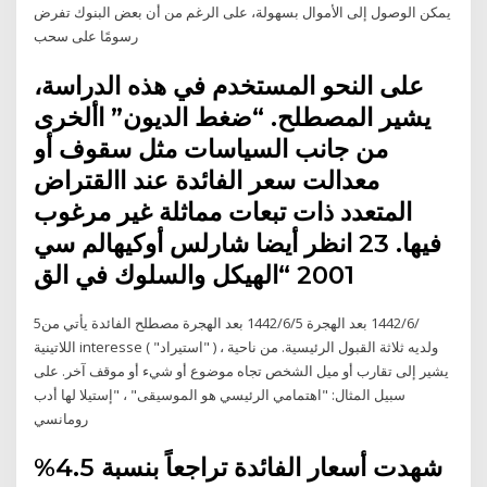
يمكن الوصول إلى الأموال بسهولة، على الرغم من أن بعض البنوك تفرض
رسومًا على سحب
على النحو المستخدم في هذه الدراسة،
يشير المصطلح. “ضغط الديون” األخرى
من جانب السياسات مثل سقوف أو
معدالت سعر الفائدة عند االقتراض
المتعدد ذات تبعات مماثلة غير مرغوب
فيها. 23 انظر أيضا شارلس أوكيهالم سي
2001 “الهيكل والسلوك في الق
5‏‏/6‏‏/1442 بعد الهجرة 5‏‏/6‏‏/1442 بعد الهجرة مصطلح الفائدة يأتي من
اللاتينية interesse ( "استيراد" ) ولديه ثلاثة القبول الرئيسية. من ناحية ،
يشير إلى تقارب أو ميل الشخص تجاه موضوع أو شيء أو موقف آخر. على
سبيل المثال: "اهتمامي الرئيسي هو الموسيقى" ، "إستيلا لها أدب
رومانسي
شهدت أسعار الفائدة تراجعاً بنسبة 4.5%