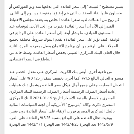
يشير مصطلح “التبييت” إلى سعر الفائدة التي يدفعها متداولو الفوركس أو
يحصلون عليها لقاء الصفقات التي يتم إبقاؤها مفتوحة من يوم إلى التالي.
كل زوج من العملات لديه سعر الفائدة الخاص به. يعتقد مجلس الاحتياط
الفيدرالي الآن أن أسعار الفائدة تقترب من الحد الأدنى لتوقعاته عند
المستوى الحيادي، ما يشار أيضا إلى أسعار الفائدة على الودائع في
الوثيقة. كيف تؤثر على سعر الفائدة؟ تقدم البنوك شروطًا مختلفة لجميع
العملاء ، على الرغم من أن برنامج الائتمان يعمل بمفرده. للمرة الثانية
خلال العام، البنك المركزي الصيني يخفض أسعار الفائدة، وسط حالة من
التباطؤ في النمو الاقتصادي.
من ناحية أخرى، أبقى بنك الكويت المركزي على معدل الخصم عند
مستواه الحالي البالغ 1.5%، كما أجرى تخفيضا بمقدار 0.125% على أسعار
التدخل المطبقة وعلى جميع آجال هيكل سعر الفائدة ويشمل ذلك عمليات
إعادة أسعار الصرف الرسمية أسعا ر الصرف الرسمية للبنك المركزى
المصرى والاسعار بالجنية. الأسعار لتاريخ: 19-01-2021 البنك المركزي
المصري ذكرت وكالة "بلومبرج" الأمريكية أن لجنة السياسات المالية
بالبنك المركزي المصري قررت الإبقاء على أسعار الفائدة دون تغيير،
وبحيث تظل الفائدة على الودائع بنسبة 8.25% والفائدة على القر..
9‏‏/5‏‏/1442 بعد الهجرة 25‏‏/4‏‏/1442 بعد الهجرة 1‏‏/1‏‏/1442 بعد الهجرة