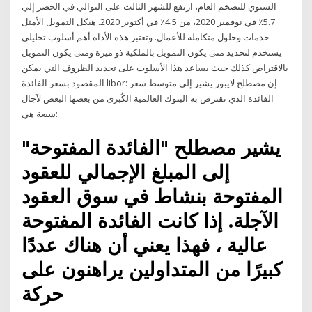
السنوي للتضخم العام، ارتفع للشهر الثالث على التوالي في الحضر إلي
5.7٪ في نوفمبر 2020، من 4.5٪ في أكتوبر 2020. هيكل التمويل الأمثل
خدمات وحلول متكاملة للأعمال. وتعتبر هذه الأداة أهم أسلوب تحليلي
يستخدم لتحديد متى يكون التمويل بالملكية ذو ميزة ومتى يكون التمويل
بالاقتراض كذلك حيث يساعد هذا الأسلوب على تحديد الظروف التي يمكن
المقصود بسعر الفائدة libor: إن مصطلح لايبور يشير إلى متوسط سعر
الفائدة الذي تقترض به البنوك العالمية الكُبرى من بعضها البعض لآجال
سبعة هي:
يشير مصطلح "الفائدة المفتوحة"
إلى المبلغ الإجمالي للعقود
المفتوحة بنشاط في سوق العقود
الآجلة. إذا كانت الفائدة المفتوحة
عالية ، فهذا يعني أن هناك عددًا
كبيرًا من المتداولين يراهنون على
حركة