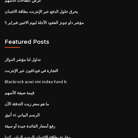
عرض عطاءات الأسهم
يحرق حلول الدفع عبر الإنترنت بطاقة الائتمان
مؤشر داو جونز العقود الآجلة ليوم الاثنين فبراير 5
Featured Posts
تداول لنا مؤشر الدولار
التجارة في فودافون عبر الإنترنت
Blackrock acwi imi index fund b
قيمة صيغة الأسهم
ما هو سعر زيت التدفئة الآن
أنيق oi الرسم البياني
رفع أسعار الفائدة جيدة أو سيئة
مقارنة بطاقة الائتمان الرسم البياني كندا