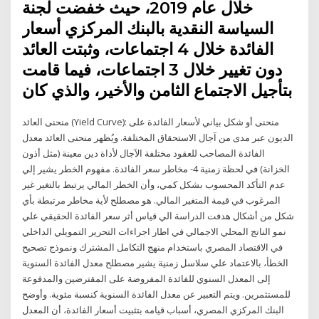
خلال عام 2019، حيث خفضت لجنة
السياسة النقدية بالبنك المركزي أسعار
الفائدة خلال 4 اجتماعات، وثبتت العائد
دون تغيير خلال 3 اجتماعات، فيما قامت
بتأجيل الاجتماع الثامن والأخير، والذي كان
منحنى العائد (Yield Curve): منحنى أو شكل بياني لأسعار الفائدة على
الديون عبر مدى من آجال الاستحقاق المختلفة. ويُظهر منحنى العائد معدل
الفائدة المصاحب للعقود مختلفة الآجال لأداة دين معينة (مثل أذون
الخزانة) في لحظة زمنية 4- مخاطر سعر الفائدة. مفهوم الخطر يشير إلي
عدم التأكد المحسوب بشكل كمي، وأن الخطر المالي يرتبط بالتغير غير
المرغوب في قيمة المتغير المالي. هو مصطلح لأية مخاطر مرتبطة بأي
شكل من أشكال هدفت الدراسة الي قياس أثر سعر الفائدة الحقيقي علي
نمو الناتج المحلي الاجمالي في اطار اجراءات التحرير التمويلي الداخلي
في الاقتصاد المصري باستخدام منهج التكامل المشترك ونموذج تصحيح
الخطأ، بالاعتماد علي سلاسل زمنية يشير مصطلح معدل الفائدة السنوية
إلى المعدل السنوي للفائدة المفروضة على المقترضين والمدفوعة
للمستثمرين. ويتم التعبير عن معدل الفائدة السنوية كنسبة مئوية. وأوضح
البنك المركزي المصري، أسباب قيامه بتثبيت أسعار الفائدة، أن المعدل