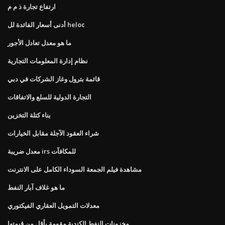
ارتفاع تجارة ذ م م
أدنى أسعار الفائدة لل heloc
ما هو معدل تعادل الأجور
نظام إدارة المعلومات التجارية
قائمة بترول وغاز الشركات في دبي
التجارة الدولية للسلع والاتفاقات
بناء كتلة التخزين
شراء العقود الآجلة مقابل الخيارات
معدل ضريبة irs للمكافآت
مشاهدة فيلم الجمعة السوداء الكامل على الانترنت
ما هو غلاف آبار النفط
معدلات التمويل العقاري الفيكتوري
مخزونات النفط الكندية مقومة بأقل من قيمتها