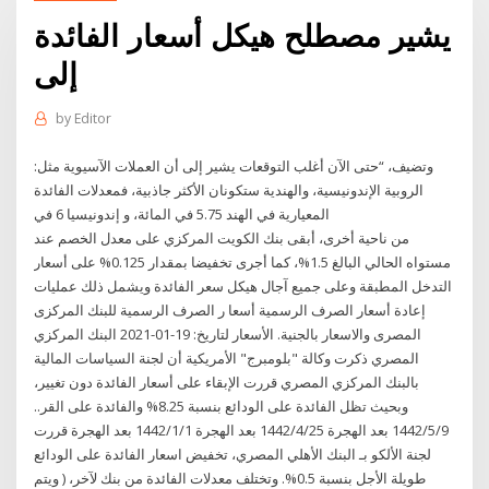
يشير مصطلح هيكل أسعار الفائدة
إلى
by
Editor
وتضيف، “حتى الآن أغلب التوقعات يشير إلى أن العملات الآسيوية مثل:
الروبية الإندونيسية، والهندية ستكونان الأكثر جاذبية، فمعدلات الفائدة
المعيارية في الهند 5.75 في المائة، و إندونيسيا 6 في
من ناحية أخرى، أبقى بنك الكويت المركزي على معدل الخصم عند
مستواه الحالي البالغ 1.5%، كما أجرى تخفيضا بمقدار 0.125% على أسعار
التدخل المطبقة وعلى جميع آجال هيكل سعر الفائدة ويشمل ذلك عمليات
إعادة أسعار الصرف الرسمية أسعا ر الصرف الرسمية للبنك المركزى
المصرى والاسعار بالجنية. الأسعار لتاريخ: 19-01-2021 البنك المركزي
المصري ذكرت وكالة "بلومبرج" الأمريكية أن لجنة السياسات المالية
بالبنك المركزي المصري قررت الإبقاء على أسعار الفائدة دون تغيير،
وبحيث تظل الفائدة على الودائع بنسبة 8.25% والفائدة على القر..
9‏‏/5‏‏/1442 بعد الهجرة 25‏‏/4‏‏/1442 بعد الهجرة 1‏‏/1‏‏/1442 بعد الهجرة قررت
لجنة الألكو بـ البنك الأهلي المصري، تخفيض اسعار الفائدة على الودائع
طويلة الأجل بنسبة 0.5%. وتختلف معدلات الفائدة من بنك لآخر، ( ويتم